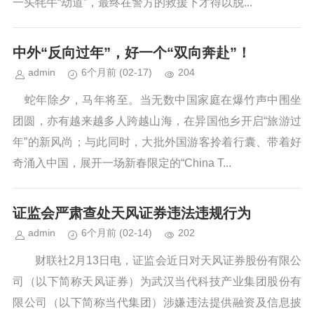
一头牦牛“劫道”，最终在警方的救援下才得以脱...
中外“反向过年”，好一个“双向奔赴”！
admin
6个月前
(02-17)
204
蛇年除夕，马年将至。当无数中国家庭在爆竹声中围坐
团圆，亦有越来越多人跨越山海，在异国他乡开启“旅游过
年”的新风尚；与此同时，大批外国游客拎着行囊、带着好
奇涌入中国，展开一场新春限定的“China T...
证监会严肃查处天风证券违法违规行为
admin
6个月前
(02-14)
202
财联社2月13日电，证监会近日对天风证券股份有限公
司（以下简称天风证券）为武汉当代科技产业集团股份有
限公司（以下简称当代集团）涉嫌违法提供融资及信息披