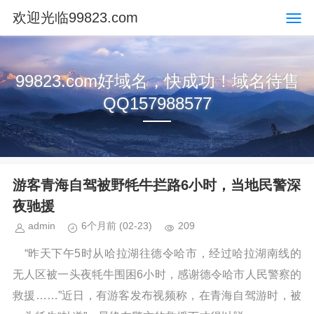
欢迎光临99823.com
99823.com好域名，快成功！域名待售
QQ157988577
游客青海自驾被野牦牛拦路6小时，当地民警深
夜驰援
admin
6个月前
(02-23)
209
“昨天下午5时从哈拉湖往德令哈市，经过哈拉湖南线的
无人区被一头夜牦牛围困6小时，感谢德令哈市人民警察的
救援……”近日，有游客发布视频称，在青海自驾游时，被