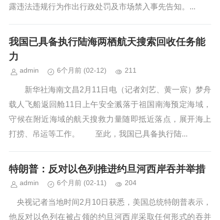
露违法违规行为作出行政处罚及市场禁入事先告知。...
我国已具备执行陆海两栖航天搜索回收任务能
力
admin
6个月前
(02-12)
211
新华社海南文昌2月11日电（记者刘艺、黄一宸）梦舟
载人飞船返回舱11日上午安全溅落于祖国南海预定海域，
守候在附近海域的航天搜救力量随即抵近落点，展开海上
打捞、吊运等工作。 至此，我国已具备执行陆...
特朗普：反对以色列推进约旦河西岸吞并举措
admin
6个月前
(02-11)
204
央视记者当地时间2月10日获悉，美国总统特朗普表示，
他反对以色列在被占领的约旦河西岸采取任何形式的吞并