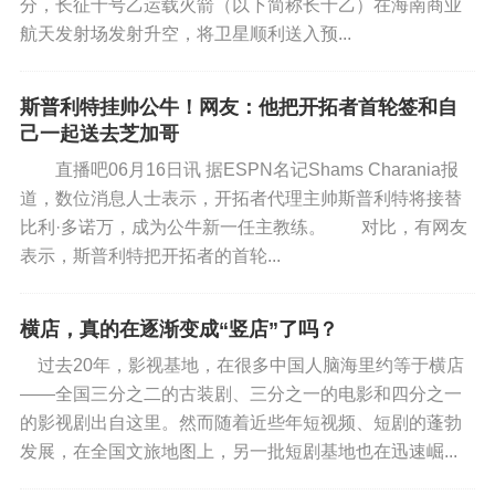
分，长征十号乙运载火箭（以下简称长十乙）在海南商业
航天发射场发射升空，将卫星顺利送入预...
斯普利特挂帅公牛！网友：他把开拓者首轮签和自
己一起送去芝加哥
直播吧06月16日讯 据ESPN名记Shams Charania报
道，数位消息人士表示，开拓者代理主帅斯普利特将接替
比利·多诺万，成为公牛新一任主教练。 对比，有网友
表示，斯普利特把开拓者的首轮...
横店，真的在逐渐变成“竖店”了吗？
过去20年，影视基地，在很多中国人脑海里约等于横店
——全国三分之二的古装剧、三分之一的电影和四分之一
的影视剧出自这里。然而随着近些年短视频、短剧的蓬勃
发展，在全国文旅地图上，另一批短剧基地也在迅速崛...